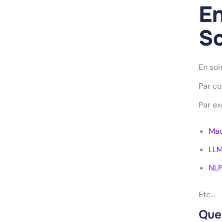
En
Sc
En soi
Par co
Par ex
Mac
LL
NL
Etc...
Quel