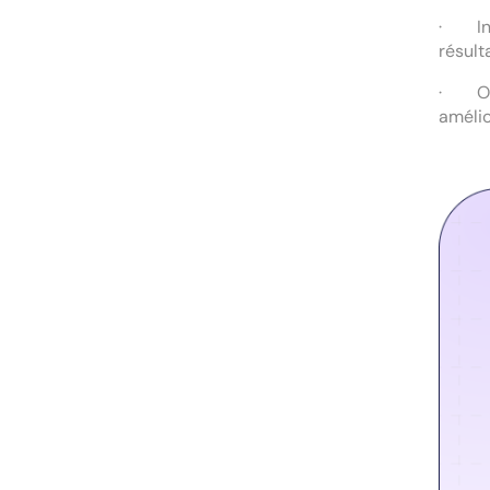
· Inte
résult
· Opti
amélio