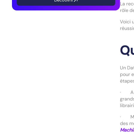
Découvrir
La rec
rôle d
Voici 
réussi
Qu
Un Dat
pour e
étapes
· Ana
grands
librai
· Modé
des mo
Machi