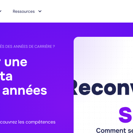
Ressources
S DES ANNÉES DE CARRIÈRE ?
 une
ta
s années
Découvrez les compétences