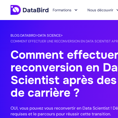
Formations
Nous découvrir
BLOG DATABIRD
DATA SCIENCE
>
>
COMMENT EFFECTUER UNE RECONVERSION EN DATA SCIENTIST APRÈ
Comment effectuer
reconversion en Da
Scientist après de
de carrière ?
OUI, vous pouvez vous reconvertir en Data Scientist ! 
requises et le parcours pour réussir cette transition.