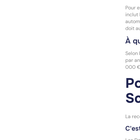
Pour e
inclut
automa
doit a
À qu
Selon 
par an
000 € 
Po
Sc
La rec
C'est