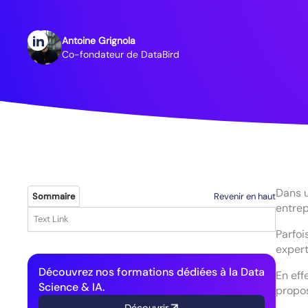
Antoine Grignola
Co-fondateur de DataBird
Dans u
Revenir en haut
Sommaire
entrep
Text Link
Parfoi
expert
Découvrez nos formations dédiées à la Data
En eff
Science & IA.
propo