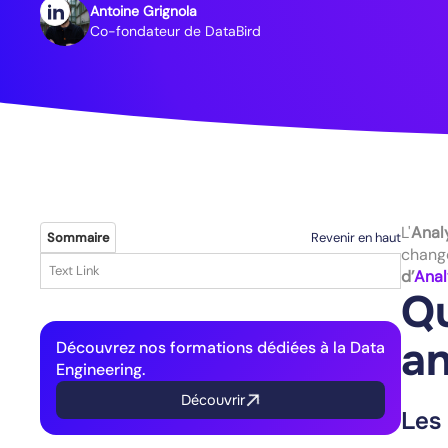
Antoine Grignola
Co-fondateur de DataBird
L'
Anal
Revenir en haut
Sommaire
change
Text Link
d’
Anal
Qu
an
Découvrez nos formations dédiées à la Data
Engineering.
Découvrir
Les