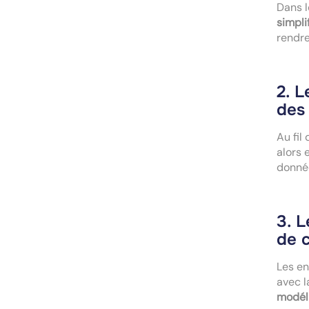
Dans l
simpli
rendre
2. L
des
Au fil
alors 
donnée
3. L
de 
Les en
avec l
modél