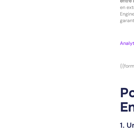
entre 
en ext
Engine
garant
Analyt
{{form
Po
En
1. U