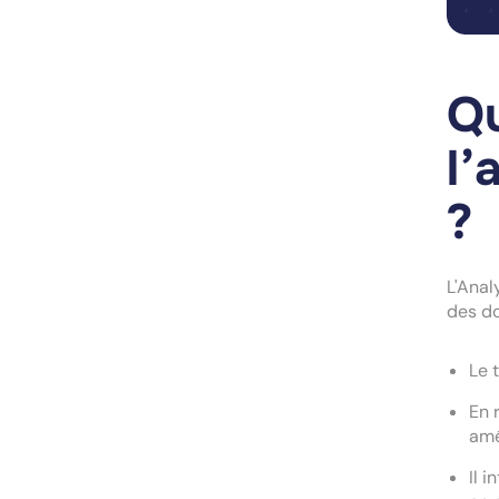
Qu
l’
?
L'Anal
des do
Le 
En 
amé
Il 