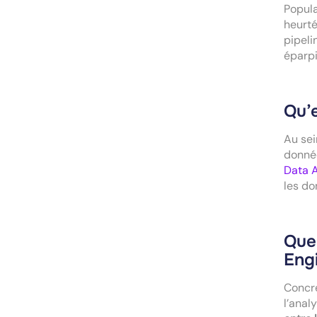
Popula
heurté
pipeli
éparpi
Qu’e
Au sei
donnée
Data 
les do
Quel
Eng
Concrè
l’anal