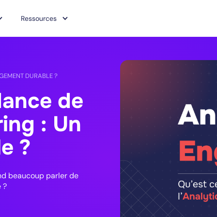
Ressources
ANGEMENT DURABLE ?
dance de
ring : Un
e ?
end beaucoup parler de
 ?