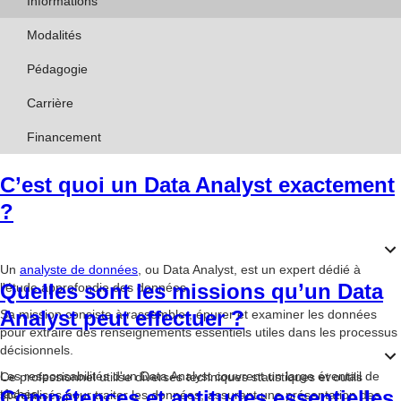
Informations
Modalités
Pédagogie
Carrière
Financement
C’est quoi un Data Analyst exactement
?
Un
analyste de données
, ou Data Analyst, est un expert dédié à
Quelles sont les missions qu’un Data
l'étude approfondie des données.
Analyst peut effectuer ?
Sa mission consiste à rassembler, épurer et examiner les données
pour extraire des renseignements essentiels utiles dans les processus
décisionnels.
Les responsabilités d'un Data Analyst couvrent un large éventail de
Ce professionnel utilise diverses techniques statistiques et outils
Compétences et aptitudes essentielles
tâches.
spécialisés pour traiter les données, assurant une présentation des