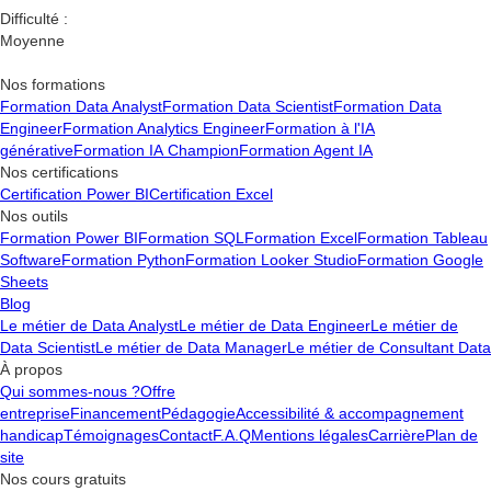
Difficulté :
Moyenne
Nos formations
Formation Data Analyst
Formation Data Scientist
Formation Data
Engineer
Formation Analytics Engineer
Formation à l'IA
générative
Formation IA Champion
Formation Agent IA
Nos certifications
Certification Power BI
Certification Excel
Nos outils
Formation Power BI
Formation SQL
Formation Excel
Formation Tableau
Software
Formation Python
Formation Looker Studio
Formation Google
Sheets
Blog
Le métier de Data Analyst
Le métier de Data Engineer
Le métier de
Data Scientist
Le métier de Data Manager
Le métier de Consultant Data
À propos
Qui sommes-nous ?
Offre
entreprise
Financement
Pédagogie
Accessibilité & accompagnement
handicap
Témoignages
Contact
F.A.Q
Mentions légales
Carrière
Plan de
site
Nos cours gratuits