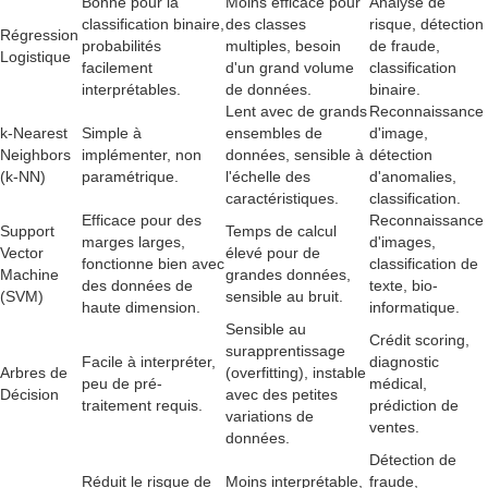
Bonne pour la
Moins efficace pour
Analyse de
classification binaire,
des classes
risque, détection
Régression
probabilités
multiples, besoin
de fraude,
Logistique
facilement
d'un grand volume
classification
interprétables.
de données.
binaire.
Lent avec de grands
Reconnaissance
k-Nearest
Simple à
ensembles de
d'image,
Neighbors
implémenter, non
données, sensible à
détection
(k-NN)
paramétrique.
l'échelle des
d'anomalies,
caractéristiques.
classification.
Efficace pour des
Reconnaissance
Support
Temps de calcul
marges larges,
d'images,
Vector
élevé pour de
fonctionne bien avec
classification de
Machine
grandes données,
des données de
texte, bio-
(SVM)
sensible au bruit.
haute dimension.
informatique.
Sensible au
Crédit scoring,
surapprentissage
Facile à interpréter,
diagnostic
Arbres de
(overfitting), instable
peu de pré-
médical,
Décision
avec des petites
traitement requis.
prédiction de
variations de
ventes.
données.
Détection de
Réduit le risque de
Moins interprétable,
fraude,