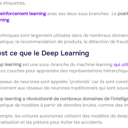
s étiquettes.
reinforcement learning
avec ses deux sous branches : Le
posi
rning
.
chniques sont largement utilisées dans de nombreux domaines
tique, la recommandation de produits, la détection de fraude,
est ce que le Deep Learning
p learning
est une sous-branche du machine learning
qui ut
urs couches pour apprendre des représentations hiérarchiq
seaux de neurones sont appelés "profonds" car ils sont con
irement aux réseaux de neurones traditionnels qui sont sou
p learning a révolutionné de nombreux domaines de l'intelligen
tique de modèles à partir de données brutes, comme des im
emple, les voitures autonomes utilisent des modèles de dee
nalisation et les piétons pour éviter les accidents.