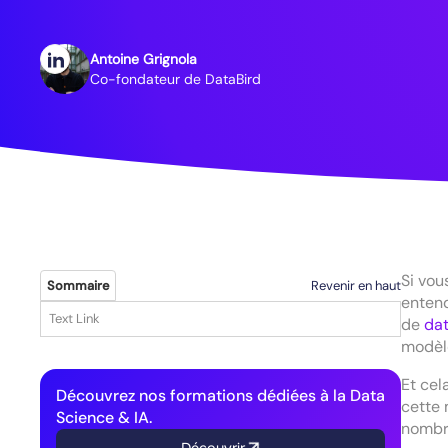
Antoine Grignola
Co-fondateur de DataBird
Si vou
Revenir en haut
Sommaire
enten
Text Link
de
dat
modèl
Et cel
Découvrez nos formations dédiées à la Data
cette 
Science & IA.
nombr