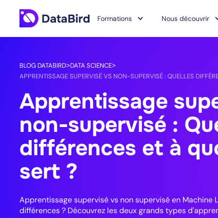
Formations
Nous découvrir
BLOG DATABIRD
DATA SCIENCE
>
>
APPRENTISSAGE SUPERVISÉ VS NON-SUPERVISÉ : QUELLES DIFFÉRE
Apprentissage supe
non-supervisé : Qu
différences et à qu
sert ?
Apprentissage supervisé vs non supervisé en Machine Le
différences ? Découvrez les deux grands types d'appren