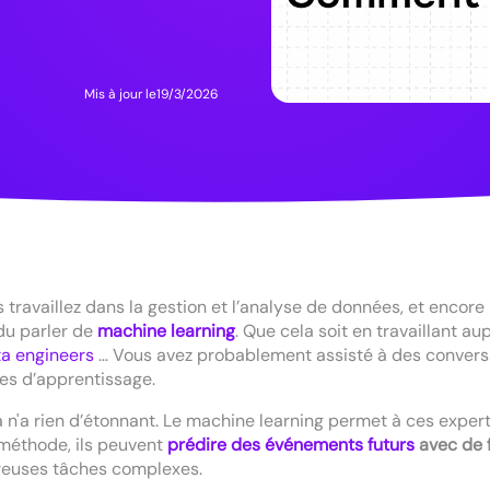
Mis à jour le
19/3/2026
s travaillez dans la gestion et l’analyse de données, et encore
du parler de
machine learning
. Que cela soit en travaillant a
a engineers
… Vous avez probablement assisté à des conversa
es d’apprentissage.
a n'a rien d’étonnant. Le machine learning permet à ces expe
méthode, ils peuvent
prédire des événements futurs
avec de f
euses tâches complexes.