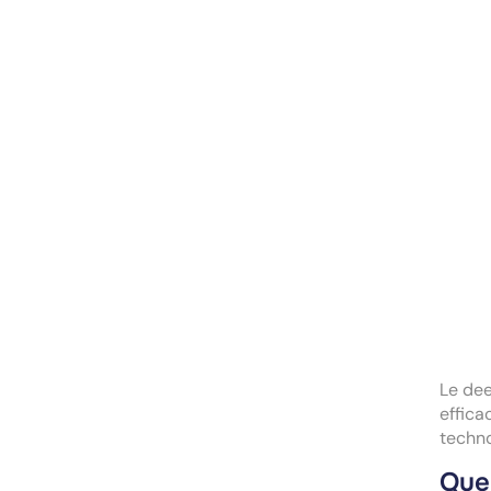
Le de
effica
techno
Quel