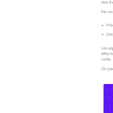
des év
Par ex
Pré
Dét
Les al
effect
code.
On pa