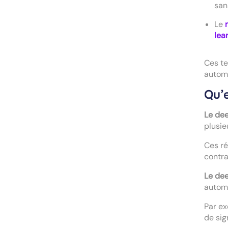
san
Le
lea
Ces te
automa
Qu’
Le dee
plusie
Ces ré
contra
Le dee
automa
Par ex
de sig