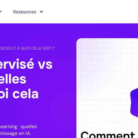
Ressources
NCES ET À QUOI CELA SERT ?
rvisé vs
elles
oi cela
arning : quelles
tissage en IA.