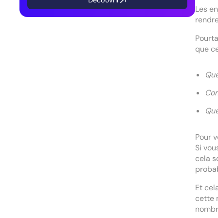
Découvrir
Les en
rendre
Pourta
que ce
Que
Com
Que
Pour v
Si vou
cela s
probab
Et cel
cette 
nombr