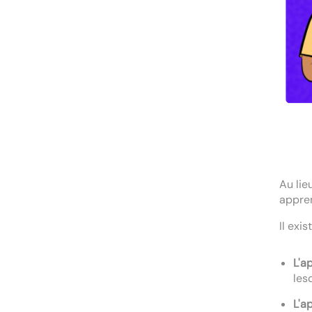
Au lie
appren
Il exis
L'a
les
L'a