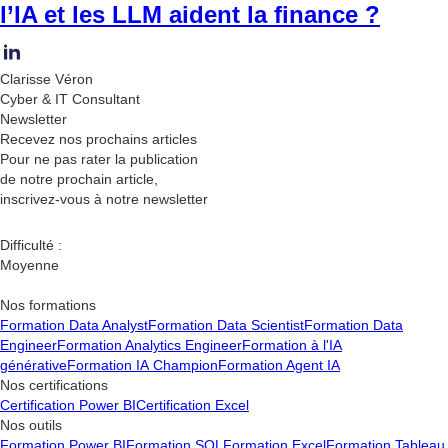
l’IA et les LLM aident la finance ?
Clarisse Véron
Cyber & IT Consultant
Newsletter
Recevez nos
prochains articles
Pour ne pas rater la publication
de notre prochain article,
inscrivez-vous à notre newsletter
Difficulté :
Moyenne
Nos formations
Formation Data Analyst
Formation Data Scientist
Formation Data
Engineer
Formation Analytics Engineer
Formation à l'IA
générative
Formation IA Champion
Formation Agent IA
Nos certifications
Certification Power BI
Certification Excel
Nos outils
Formation Power BI
Formation SQL
Formation Excel
Formation Tableau