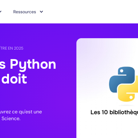
Ressources
TRE EN 2025
es Python
 doit
uvrez ce qu'est une
 Science.