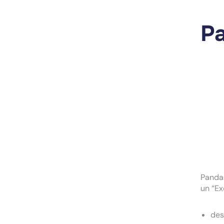
P
Pandas
un “Ex
de