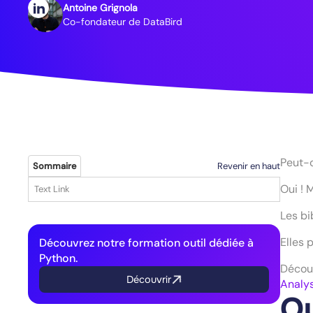
Antoine Grignola
Co-fondateur de DataBird
Peut-o
Revenir en haut
Sommaire
Oui ! 
Text Link
Les bi
Elles 
Découvrez notre formation outil dédiée à
Python.
Découv
Découvrir
Analy
Qu