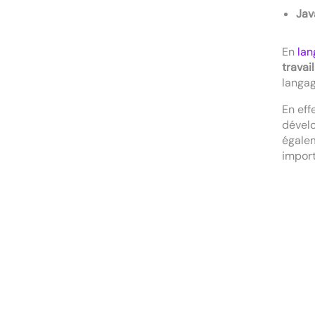
Jav
En
lan
travai
langag
En eff
dével
égale
import