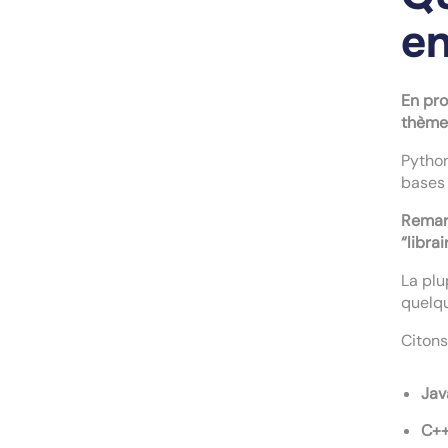
e
En pro
thème
Pytho
bases 
Remar
“librai
La pl
quelqu
Citons
Jav
C+