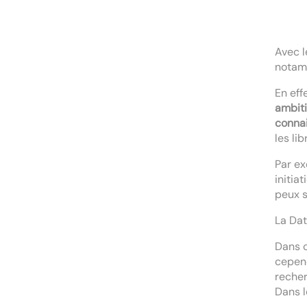
Avec l
nota
En eff
ambit
conna
les li
Par ex
initia
peux s
La Dat
Dans c
cepen
recher
Dans l