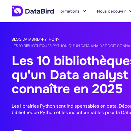
Formations
Nous découvrir
BLOG DATABIRD
PYTHON
>
>
LES 10 BIBLIOTHÈQUES PYTHON QU'UN DATA ANALYST DOIT CONNAÎ
Les 10 bibliothèqu
qu'un Data analyst
connaître en 2025
Les librairies Python sont indispensables en data. Déco
bibliothèque Python et les incontournables pour la Data