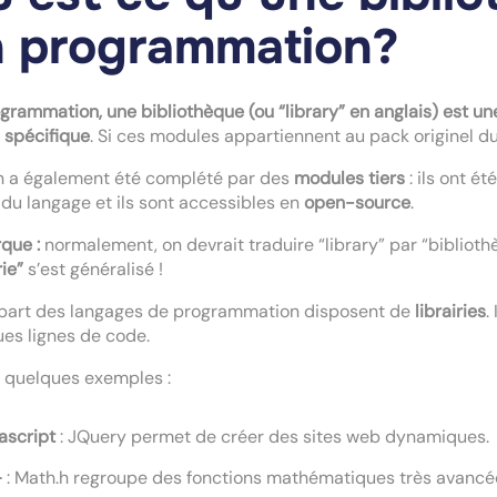
n programmation?
grammation, une bibliothèque (ou “library” en anglais) est un
 spécifique
. Si ces modules appartiennent au pack originel d
n a également été complété par des
modules tiers
: ils ont ét
du langage et ils sont accessibles en
open-source
.
que :
normalement, on devrait traduire “library” par “bibliot
rie”
s’est généralisé !
upart des langages de programmation disposent de
librairies
.
es lignes de code.
 quelques exemples :
ascript
: JQuery permet de créer des sites web dynamiques.
+
: Math.h regroupe des fonctions mathématiques très avancé