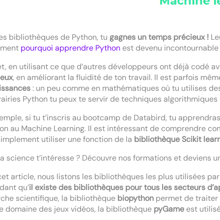
es bibliothèques de Python, tu
gagnes un temps précieux !
Leu
mment
pourquoi apprendre Python
est devenu incontournable 
et, en utilisant ce que d’autres développeurs ont déjà codé av
ieux
, en améliorant la fluidité de ton travail. Il est parfois m
issances
: un peu comme en mathématiques où tu utilises des
brairies Python tu peux te servir de techniques algorithmique
emple, si tu t’inscris au bootcamp de Databird, tu apprendras 
tion au Machine Learning. Il est intéressant de comprendre c
implement utiliser une fonction de la
bibliothèque Scikit lear
a science t’intéresse ? Découvre nos formations et deviens 
et article, nous listons les bibliothèques les plus utilisées p
dant qu’
il existe des bibliothèques pour tous les secteurs d’a
che scientifique, la bibliothèque
biopython
permet de traiter 
e domaine des jeux vidéos, la bibliothèque
pyGame
est utilis