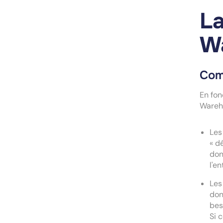
La
W
Com
En fon
Wareh
Les
« d
don
l'en
Les
don
bes
Si 