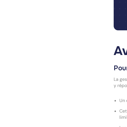
Av
Pou
La ge
y répo
Un 
Cet
lim