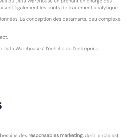
avail du Data Warehouse en prenant en charge des
duisent également les coûts de traitement analytique.
s données. La conception des datamarts, peu complexe,
rect.
e Data Warehouse à l’échelle de l’entreprise.
s
 besoins des
responsables marketing,
dont le rôle est