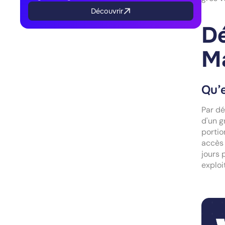
Découvrir
Dé
M
Qu’
Par dé
d'un g
porti
accès 
jours 
exploi