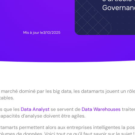
Mis à jour le
3/10/2025
 marché dominé par les big data, les datamarts jouent un rôl
tables.
rs que les
Data Analyst
se servent de
Data Warehouses
traite
capacités d’analyse doivent être agiles.
tamarts permettent alors aux entreprises intelligentes la poss
olumes de données. Voici tout ce qu’il faut savoir sur le sujet !