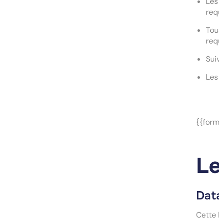
Les
req
Tou
req
Sui
Les
{{form
Le
Dat
Cette 