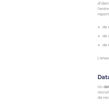
d’iden
l’entr
report
de 
de 
de 
L’ense
Dat
Un
da
recrut
de rec