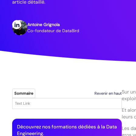
article détaillé.
Antoine Grignola
Co-fondateur de DataBird
Sur un
Revenir en haut
Sommaire
exploi
Text Link
Et alo
leurs 
Découvrez nos formations dédiées à la Data
Les da
Engineering.
gros v