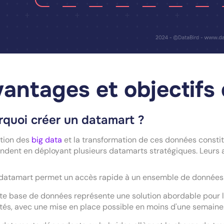
antages et objectifs
rquoi créer un datamart ?
stion des
big data
et la transformation de ces données constit
ndent en déployant plusieurs datamarts stratégiques. Leurs a
datamart permet un accès rapide à un ensemble de données s
te base de données représente une solution abordable pour l
ités, avec une mise en place possible en moins d'une semaine