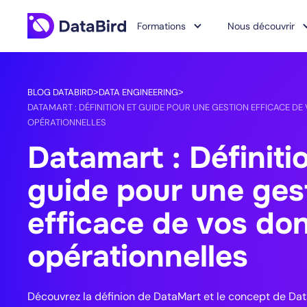
Formations
Nous découvrir
BLOG DATABIRD
DATA ENGINEERING
>
>
DATAMART : DÉFINITION ET GUIDE POUR UNE GESTION EFFICACE D
OPÉRATIONNELLES
Datamart : Définiti
guide pour une ges
efficace de vos do
opérationnelles
Découvrez la définion de DataMart et le concept de Dat