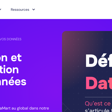
Ressources
E VOS DONNÉES
on et
tion
nnées
aMart au global dans notre