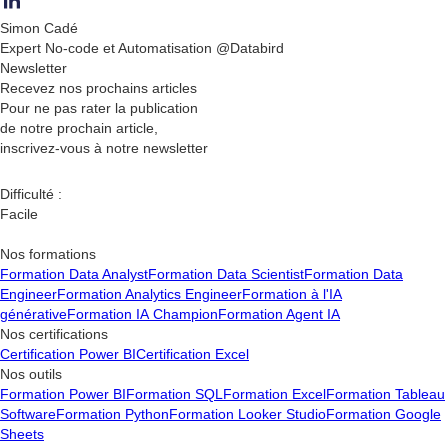
Simon Cadé
Expert No-code et Automatisation @Databird
Newsletter
Recevez nos
prochains articles
Pour ne pas rater la publication
de notre prochain article,
inscrivez-vous à notre newsletter
Difficulté :
Facile
Nos formations
Formation Data Analyst
Formation Data Scientist
Formation Data
Engineer
Formation Analytics Engineer
Formation à l'IA
générative
Formation IA Champion
Formation Agent IA
Nos certifications
Certification Power BI
Certification Excel
Nos outils
Formation Power BI
Formation SQL
Formation Excel
Formation Tableau
Software
Formation Python
Formation Looker Studio
Formation Google
Sheets