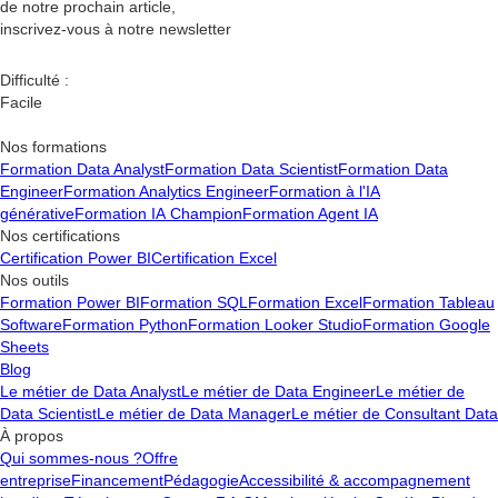
de notre prochain article,
inscrivez-vous à notre newsletter
Difficulté :
Facile
Nos formations
Formation Data Analyst
Formation Data Scientist
Formation Data
Engineer
Formation Analytics Engineer
Formation à l'IA
générative
Formation IA Champion
Formation Agent IA
Nos certifications
Certification Power BI
Certification Excel
Nos outils
Formation Power BI
Formation SQL
Formation Excel
Formation Tableau
Software
Formation Python
Formation Looker Studio
Formation Google
Sheets
Blog
Le métier de Data Analyst
Le métier de Data Engineer
Le métier de
Data Scientist
Le métier de Data Manager
Le métier de Consultant Data
À propos
Qui sommes-nous ?
Offre
entreprise
Financement
Pédagogie
Accessibilité & accompagnement