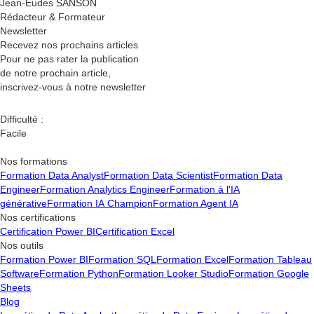
Jean-Eudes SANSON
Rédacteur & Formateur
Newsletter
Recevez nos
prochains articles
Pour ne pas rater la publication
de notre prochain article,
inscrivez-vous à notre newsletter
Difficulté :
Facile
Nos formations
Formation Data Analyst
Formation Data Scientist
Formation Data
Engineer
Formation Analytics Engineer
Formation à l'IA
générative
Formation IA Champion
Formation Agent IA
Nos certifications
Certification Power BI
Certification Excel
Nos outils
Formation Power BI
Formation SQL
Formation Excel
Formation Tableau
Software
Formation Python
Formation Looker Studio
Formation Google
Sheets
Blog