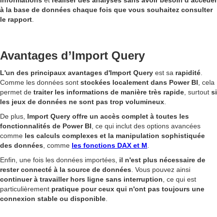
informations
et
réaliser des analyses
sans avoir besoin d’accéder
à la base de données chaque fois que vous souhaitez consulter
le rapport
.
Avantages d’Import Query
L'un des principaux avantages d'Import Query
est sa
rapidité
.
Comme les données sont
stockées localement dans Power BI
, cela
permet de
traiter les informations de manière très rapide
, surtout
si
les jeux de données ne sont pas trop volumineux
.
De plus,
Import Query offre un accès complet à toutes les
fonctionnalités de Power BI
, ce qui inclut des options avancées
comme
les calculs complexes et la manipulation sophistiquée
des données
, comme
les fonctions DAX et M
.
Enfin, une fois les données importées,
il n'est plus nécessaire de
rester connecté à la source de données
. Vous pouvez ainsi
continuer à travailler hors ligne sans interruption
, ce qui est
particulièrement
pratique pour ceux qui n'ont pas toujours une
connexion stable ou disponible
.