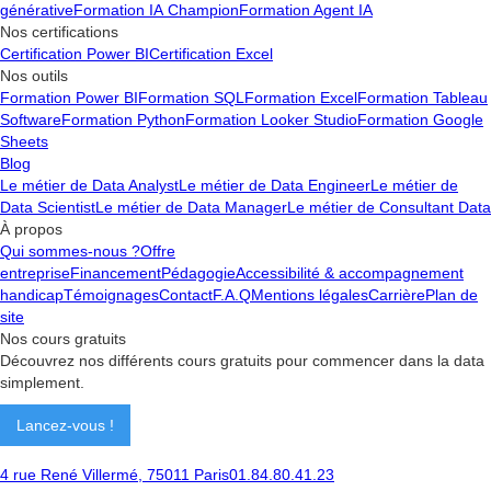
générative
Formation IA Champion
Formation Agent IA
Nos certifications
Certification Power BI
Certification Excel
Nos outils
Formation Power BI
Formation SQL
Formation Excel
Formation Tableau
Software
Formation Python
Formation Looker Studio
Formation Google
Sheets
Blog
Le métier de Data Analyst
Le métier de Data Engineer
Le métier de
Data Scientist
Le métier de Data Manager
Le métier de Consultant Data
À propos
Qui sommes-nous ?
Offre
entreprise
Financement
Pédagogie
Accessibilité & accompagnement
handicap
Témoignages
Contact
F.A.Q
Mentions légales
Carrière
Plan de
site
Nos cours gratuits
Découvrez nos différents cours gratuits pour commencer dans la data
simplement.
Lancez-vous !
4 rue René Villermé, 75011 Paris
01.84.80.41.23