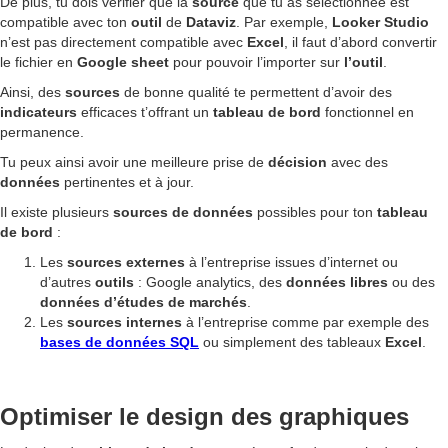
De plus, tu dois vérifier que la
source
que tu as sélectionnée est
compatible avec ton
outil
de
Dataviz
. Par exemple,
Looker Studio
n’est pas directement compatible avec
Excel
, il faut d’abord convertir
le fichier en
Google sheet
pour pouvoir l’importer sur
l’outil
.
Ainsi, des
sources
de bonne qualité te permettent d’avoir des
indicateurs
efficaces t’offrant un
tableau de bord
fonctionnel en
permanence.
Tu peux ainsi avoir une meilleure prise de
décision
avec des
données
pertinentes et à jour.
Il existe plusieurs
sources
de données
possibles pour ton
tableau
de bord
:
Les
sources
externes
à l’entreprise issues d’internet ou
d’autres
outils
: Google analytics, des
données
libres
ou des
données
d’études de marchés
.
Les
sources
internes
à l’entreprise comme par exemple des
bases de données SQL
ou simplement des tableaux
Excel
.
Optimiser le design des graphiques