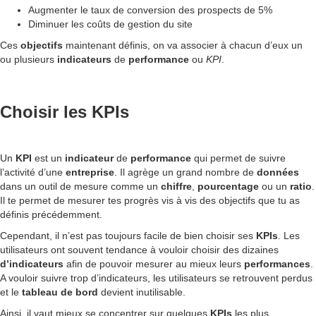
Augmenter le taux de conversion des prospects de 5%
Diminuer les coûts de gestion du site
Ces
objectifs
maintenant définis, on va associer à chacun d’eux un
ou plusieurs
indicateurs
de
performance
ou
KPI
.
Choisir les KPIs
Un
KPI
est un
indicateur
de
performance
qui permet de suivre
l’activité d’une
entreprise
. Il agrège un grand nombre de
données
dans un outil de mesure comme un
chiffre
,
pourcentage
ou un
ratio
.
Il te permet de mesurer tes progrès vis à vis des objectifs que tu as
définis précédemment.
Cependant, il n’est pas toujours facile de bien choisir ses
KPIs
. Les
utilisateurs ont souvent tendance à vouloir choisir des dizaines
d’indicateurs
afin de pouvoir mesurer au mieux leurs
performances
.
A vouloir suivre trop d’indicateurs, les utilisateurs se retrouvent perdus
et le
tableau de bord
devient inutilisable.
Ainsi, il vaut mieux se concentrer sur quelques
KPIs
les plus