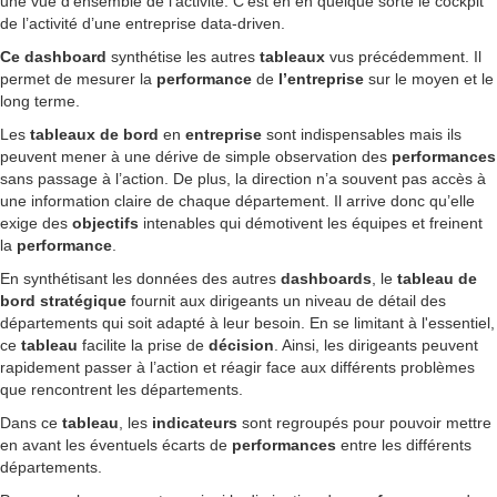
une vue d’ensemble de l’activité. C’est en en quelque sorte le cockpit
de l’activité d’une entreprise data-driven.
Ce dashboard
synthétise les autres
tableaux
vus précédemment. Il
permet de mesurer la
performance
de
l’entreprise
sur le moyen et le
long terme.
Les
tableaux de bord
en
entreprise
sont indispensables mais ils
peuvent mener à une dérive de simple observation des
performances
sans passage à l’action. De plus, la direction n’a souvent pas accès à
une information claire de chaque département. Il arrive donc qu’elle
exige des
objectifs
intenables qui démotivent les équipes et freinent
la
performance
.
En synthétisant les données des autres
dashboards
, le
tableau de
bord stratégique
fournit aux dirigeants un niveau de détail des
départements qui soit adapté à leur besoin. En se limitant à l'essentiel,
ce
tableau
facilite la prise de
décision
. Ainsi, les dirigeants peuvent
rapidement passer à l’action et réagir face aux différents problèmes
que rencontrent les départements.
Dans ce
tableau
, les
indicateurs
sont regroupés pour pouvoir mettre
en avant les éventuels écarts de
performances
entre les différents
départements.