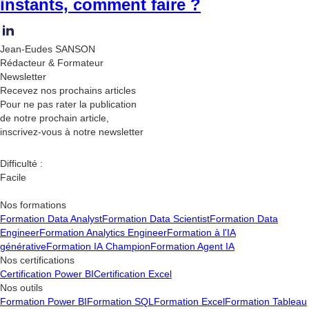
instants, comment faire ?
Jean-Eudes SANSON
Rédacteur & Formateur
Newsletter
Recevez nos
prochains articles
Pour ne pas rater la publication
de notre prochain article,
inscrivez-vous à notre newsletter
Difficulté :
Facile
Nos formations
Formation Data Analyst
Formation Data Scientist
Formation Data
Engineer
Formation Analytics Engineer
Formation à l'IA
générative
Formation IA Champion
Formation Agent IA
Nos certifications
Certification Power BI
Certification Excel
Nos outils
Formation Power BI
Formation SQL
Formation Excel
Formation Tableau