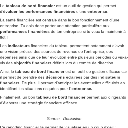
Le
tableau de bord financier
est un outil de gestion qui permet
d’
évaluer les performances financières
d’une
entreprise
.
La santé financière est centrale dans le bon fonctionnement d’une
entreprise. Tu dois donc porter une attention particulière aux
performances
financières
de ton entreprise si tu veux la maintenir à
flot !
Les
indicateurs
financiers du tableau permettent notamment d’avoir
une vision précise des sources de revenus de l’entreprise, des
dépenses ainsi que de leur évolution entre plusieurs périodes ou vis-à-
vis des
objectifs
financiers
définis lors du comité de direction.
Ainsi, le
tableau de bord financier
est un outil de gestion efficace car
il permet de prendre des
décisions
éclairées par des
indicateurs
financiers
. De plus, il permet d’anticiper les éventuelles difficultés en
identifiant les situations risquées pour
l’entreprise.
Finalement, un bon
tableau de bord financier
permet aux dirigeants
d’élaborer une stratégie financière efficace.
Source : Decivision
Ce reporting financier te permet de visualiser en un coup d’oeil :