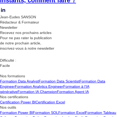
instants, comment faire ?
Jean-Eudes SANSON
Rédacteur & Formateur
Newsletter
Recevez nos
prochains articles
Pour ne pas rater la publication
de notre prochain article,
inscrivez-vous à notre newsletter
Difficulté :
Facile
Nos formations
Formation Data Analyst
Formation Data Scientist
Formation Data
Engineer
Formation Analytics Engineer
Formation à l'IA
générative
Formation IA Champion
Formation Agent IA
Nos certifications
Certification Power BI
Certification Excel
Nos outils
Formation Power BI
Formation SQL
Formation Excel
Formation Tableau