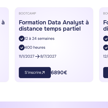
BOOTCAMP
BO
 à
Formation Data Analyst à
F
distance temps partiel
d
12 à 24 semaines
400 heures
11/1/2027
8/7/2027
12
6890€
S'inscrire