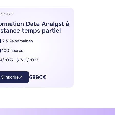
OTCAMP
ormation Data Analyst à
istance temps partiel
12 à 24 semaines
400 heures
/4/2027
7/10/2027
6890€
S'inscrire