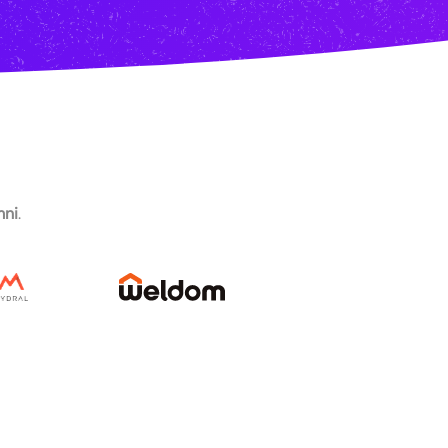
mni
.