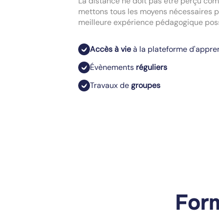
La distance ne doit pas être perçu co
mettons tous les moyens nécessaires pou
meilleure expérience pédagogique poss
Accès à vie
à la plateforme d'appre
Évènements
réguliers
Travaux de
groupes
For