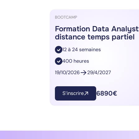
BOOTCAMP
Formation Data Analyst
distance temps partiel
12 à 24 semaines
400 heures
19/10/2026
29/4/2027
6890€
S'inscrire