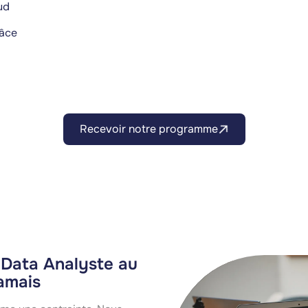
ud
râce
Recevoir notre programme
e Data Analyste au
jamais