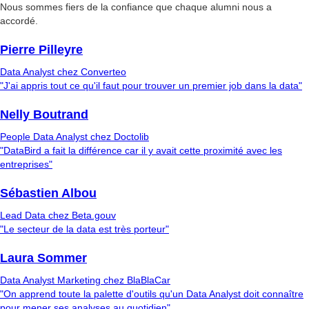
Nous sommes fiers de la confiance que chaque alumni nous a
accordé.
Pierre Pilleyre
Data Analyst chez Converteo
"J'ai appris tout ce qu'il faut pour trouver un premier job dans la data"
Nelly Boutrand
People Data Analyst chez Doctolib
"DataBird a fait la différence car il y avait cette proximité avec les
entreprises"
Sébastien Albou
Lead Data chez Beta.gouv
"Le secteur de la data est très porteur"
Laura Sommer
Data Analyst Marketing chez BlaBlaCar
"On apprend toute la palette d'outils qu'un Data Analyst doit connaître
pour mener ses analyses au quotidien"