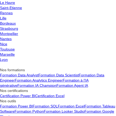
Le Havre
données.
Saint-Etienne
Apprentissage continu
: S’engager à se former
Rennes
régulièrement pour rester à jour avec les évolutions du
Lille
secteur.
Bordeaux
Strasbourg
Montpellier
Nantes
Nice
Toulouse
Marseille
Lyon
Nos formations
Formation Data Analyst
Formation Data Scientist
Formation Data
Engineer
Formation Analytics Engineer
Formation à l'IA
générative
Formation IA Champion
Formation Agent IA
Nos certifications
Certification Power BI
Certification Excel
Nos outils
Formation Power BI
Formation SQL
Formation Excel
Formation Tableau
Software
Formation Python
Formation Looker Studio
Formation Google