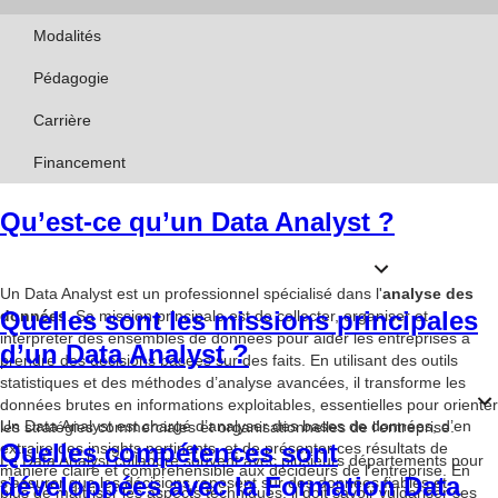
Modalités
Pédagogie
Carrière
Financement
Qu’est-ce qu’un Data Analyst ?
Un Data Analyst est un professionnel spécialisé dans l'
analyse des
Quelles sont les missions principales
données
. Sa mission principale est de collecter, organiser et
interpréter des ensembles de données pour aider les entreprises à
d’un Data Analyst ?
prendre des décisions basées sur des faits. En utilisant des outils
statistiques et des méthodes d’analyse avancées, il transforme les
données brutes en informations exploitables, essentielles pour orienter
Un Data Analyst est chargé d’analyser des bases de données, d’en
les stratégies commerciales et organisationnelles de l’entreprise.
Quelles compétences sont
extraire des insights pertinents, et de présenter ces résultats de
Le Data Analyst collabore souvent avec plusieurs départements pour
manière claire et compréhensible aux décideurs de l’entreprise. En
développées avec la Formation Data
s’assurer que les décisions reposent sur des données fiables et
plus de maîtriser les aspects techniques, il doit savoir vulgariser ses