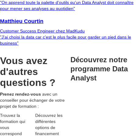
"On apprend toute la palette d'outils qu'un Data Analyst doit connaître
pour mener ses analyses au quotidien"
Matthieu Courtin
Customer Success Engineer chez MadKudu
"J'ai choisi la data car c'est le plus facile pour garder un pied dans le
business"
Vous avez
Découvrez notre
programme Data
d'autres
Analyst
questions ?
Prenez rendez-vous
avec un
conseiller pour échanger de votre
projet de formation :
Trouvez la
Découvrez les
formation qui
différentes
vous
options de
correspond
financement