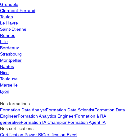
Curiosité et apprentissage continu
:
Grenoble
Veille technologique
: Se tenir informé des évolutions
Clermont-Ferrand
technologiques et des nouveaux outils.
Toulon
Apprentissage continu
: Chercher constamment à
Le Havre
améliorer ses compétences en analyse de données.
Saint-Etienne
Rennes
Lille
Bordeaux
Strasbourg
Montpellier
Nantes
Nice
Toulouse
Marseille
Lyon
Nos formations
Formation Data Analyst
Formation Data Scientist
Formation Data
Engineer
Formation Analytics Engineer
Formation à l'IA
générative
Formation IA Champion
Formation Agent IA
Nos certifications
Certification Power BI
Certification Excel