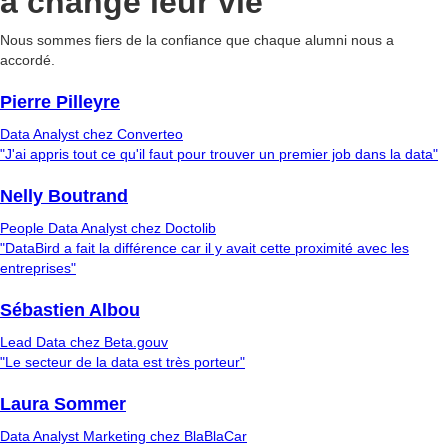
a changé leur vie
Nous sommes fiers de la confiance que chaque alumni nous a
accordé.
Pierre Pilleyre
Data Analyst chez Converteo
"J'ai appris tout ce qu'il faut pour trouver un premier job dans la data"
Nelly Boutrand
People Data Analyst chez Doctolib
"DataBird a fait la différence car il y avait cette proximité avec les
entreprises"
Sébastien Albou
Lead Data chez Beta.gouv
"Le secteur de la data est très porteur"
Laura Sommer
Data Analyst Marketing chez BlaBlaCar