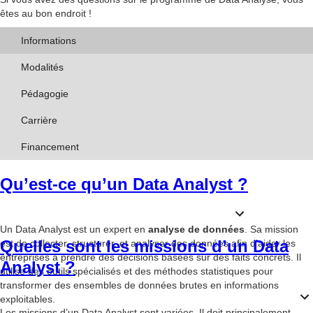
êtes au bon endroit !
Informations
Modalités
Pédagogie
Carrière
Financement
Qu’est-ce qu’un Data Analyst ?
Un Data Analyst est un expert en
analyse de données
. Sa mission
Quelles sont les missions d’un Data
est de collecter, structurer, et analyser des données afin d’aider les
entreprises à prendre des décisions basées sur des faits concrets. Il
Analyst ?
utilise des outils spécialisés et des méthodes statistiques pour
transformer des ensembles de données brutes en informations
exploitables.
Les missions d’un Data Analyst sont variées. Il doit principalement