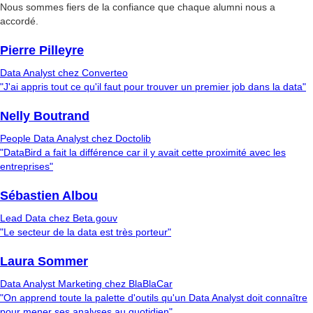
Nous sommes fiers de la confiance que chaque alumni nous a
accordé.
Pierre Pilleyre
Data Analyst chez Converteo
"J'ai appris tout ce qu'il faut pour trouver un premier job dans la data"
Nelly Boutrand
People Data Analyst chez Doctolib
"DataBird a fait la différence car il y avait cette proximité avec les
entreprises"
Sébastien Albou
Lead Data chez Beta.gouv
"Le secteur de la data est très porteur"
Laura Sommer
Data Analyst Marketing chez BlaBlaCar
"On apprend toute la palette d'outils qu'un Data Analyst doit connaître
pour mener ses analyses au quotidien"