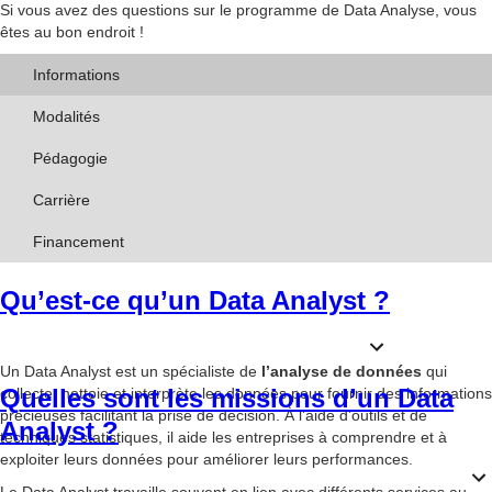
Si vous avez des questions sur le programme de Data Analyse, vous
êtes au bon endroit !
Informations
Modalités
Pédagogie
Carrière
Financement
Qu’est-ce qu’un Data Analyst ?
Un Data Analyst est un spécialiste de
l’analyse de données
qui
Quelles sont les missions d’un Data
collecte, nettoie et interprète les données pour fournir des informations
précieuses facilitant la prise de décision. À l’aide d’outils et de
Analyst ?
techniques statistiques, il aide les entreprises à comprendre et à
exploiter leurs données pour améliorer leurs performances.
Le Data Analyst travaille souvent en lien avec différents services au