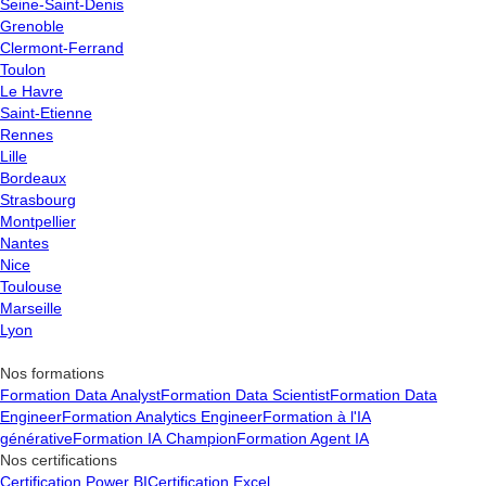
Seine-Saint-Denis
Curiosité et apprentissage continu
:
Grenoble
Veille technologique
: Se tenir informé des nouvelles
Clermont-Ferrand
tendances et technologies en analyse de données.
Toulon
Apprentissage continu
: Se former régulièrement pour
Le Havre
rester à jour dans le domaine de l’analyse de données.
Saint-Etienne
Rennes
Lille
Bordeaux
Strasbourg
Montpellier
Nantes
Nice
Toulouse
Marseille
Lyon
Nos formations
Formation Data Analyst
Formation Data Scientist
Formation Data
Engineer
Formation Analytics Engineer
Formation à l'IA
générative
Formation IA Champion
Formation Agent IA
Nos certifications
Certification Power BI
Certification Excel