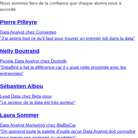
Nous sommes fiers de la confiance que chaque alumni nous a
accordé.
Pierre Pilleyre
Data Analyst chez Converteo
"J'ai appris tout ce qu'il faut pour trouver un premier job dans la data"
Nelly Boutrand
People Data Analyst chez Doctolib
"DataBird a fait la différence car il y avait cette proximité avec les
entreprises"
Sébastien Albou
Lead Data chez Beta.gouv
"Le secteur de la data est très porteur"
Laura Sommer
Data Analyst Marketing chez BlaBlaCar
"On apprend toute la palette d'outils qu'un Data Analyst doit connaître
pour mener ses analyses au quotidien"