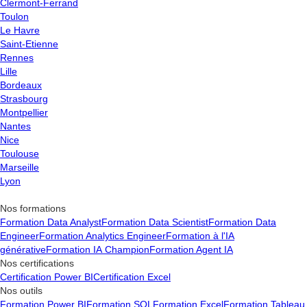
Clermont-Ferrand
Veille technologique
: Rester informé des nouvelles
Toulon
tendances et technologies dans l’analyse de données.
Le Havre
Apprentissage continu
: Se former régulièrement pour
Saint-Etienne
être à jour dans un domaine en perpétuelle évolution.
Rennes
Lille
Bordeaux
Strasbourg
Montpellier
Nantes
Nice
Toulouse
Marseille
Lyon
Nos formations
Formation Data Analyst
Formation Data Scientist
Formation Data
Engineer
Formation Analytics Engineer
Formation à l'IA
générative
Formation IA Champion
Formation Agent IA
Nos certifications
Certification Power BI
Certification Excel
Nos outils
Formation Power BI
Formation SQL
Formation Excel
Formation Tableau