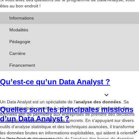
êtes au bon endroit !
Informations
Modalités
Pédagogie
Carrière
Financement
Qu’est-ce qu’un Data Analyst ?
Un Data Analyst est un spécialiste de l'
analyse des données
. Sa
Quelles sont les principales missions
mission principale consiste à collecter, organiser et interpréter des
données afin de permettre aux entreprises de prendre des décisions
d’un Data Analyst ?
stratégiques basées sur des faits concrets. En s'appuyant sur divers
outils d’analyse statistique et des techniques avancées, il transforme
les données brutes en informations exploitables, qui aident à orienter
Le Data Analyst est responsable de l'analyse des bases de données,
les stratégies de l’entreprise.